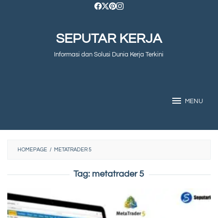
Skip
to
SEPUTAR KERJA
content
Informasi dan Solusi Dunia Kerja Terkini
MENU
HOMEPAGE
/
METATRADER 5
Tag:
metatrader 5