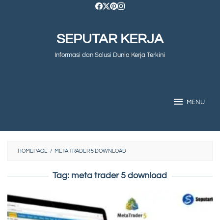
Skip
to
SEPUTAR KERJA
content
Informasi dan Solusi Dunia Kerja Terkini
MENU
HOMEPAGE
/
META TRADER 5 DOWNLOAD
Tag:
meta trader 5 download