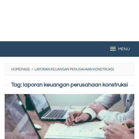
MENU
HOMEPAGE
/
LAPORAN KEUANGAN PERUSAHAAN KONSTRUKSI
Tag:
laporan keuangan perusahaan konstruksi