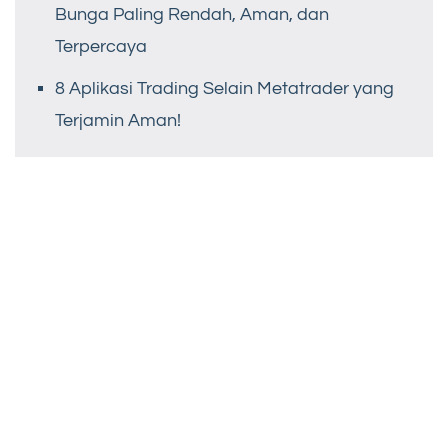
Bunga Paling Rendah, Aman, dan
Terpercaya
8 Aplikasi Trading Selain Metatrader yang
Terjamin Aman!