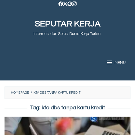
Skip
to
SEPUTAR KERJA
content
Informasi dan Solusi Dunia Kerja Terkini
MENU
HOMEPAGE
/
KTA DBS TANPA KARTU KREDIT
Tag:
kta dbs tanpa kartu kredit