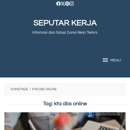
Skip
to
SEPUTAR KERJA
content
Informasi dan Solusi Dunia Kerja Terkini
MENU
HOMEPAGE
/
KTA DBS ONLINE
Tag:
kta dbs online