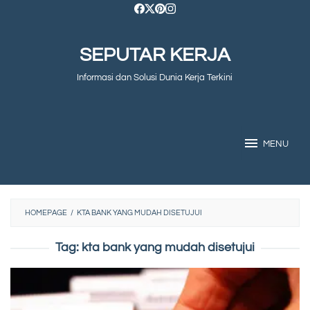
Skip
to
SEPUTAR KERJA
content
Informasi dan Solusi Dunia Kerja Terkini
MENU
HOMEPAGE
/
KTA BANK YANG MUDAH DISETUJUI
Tag:
kta bank yang mudah disetujui