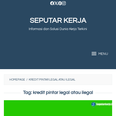
Skip
to
SEPUTAR KERJA
content
Informasi dan Solusi Dunia Kerja Terkini
MENU
HOMEPAGE
/
KREDIT PINTAR LEGAL ATAU ILEGAL
Tag:
kredit pintar legal atau ilegal