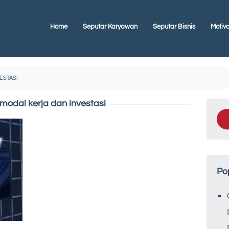
Home
Seputar Karyawan
Seputar Bisnis
Motiva
ESTASI
 modal kerja dan investasi
Po