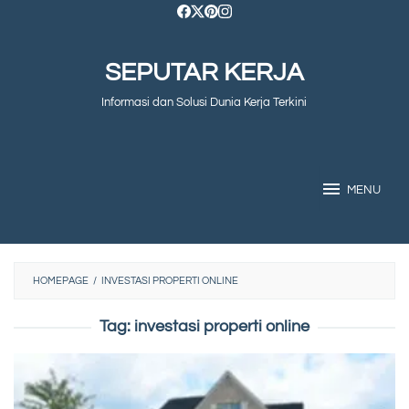
Skip
to
SEPUTAR KERJA
content
Informasi dan Solusi Dunia Kerja Terkini
MENU
HOMEPAGE
/
INVESTASI PROPERTI ONLINE
Tag:
investasi properti online