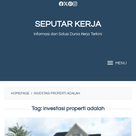
Skip
to
SEPUTAR KERJA
content
Informasi dan Solusi Dunia Kerja Terkini
MENU
HOMEPAGE
/
INVESTASI PROPERTI ADALAH
Tag:
investasi properti adalah