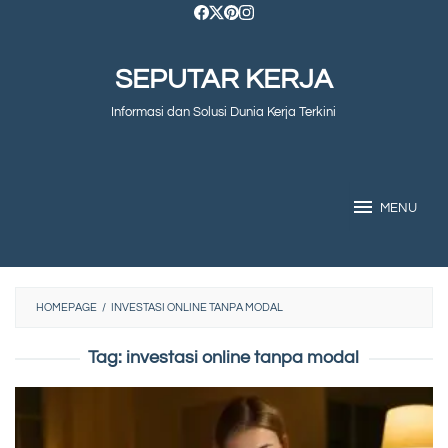
Skip
to
SEPUTAR KERJA
content
Informasi dan Solusi Dunia Kerja Terkini
MENU
HOMEPAGE
/
INVESTASI ONLINE TANPA MODAL
Tag:
investasi online tanpa modal