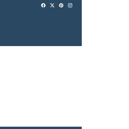
close