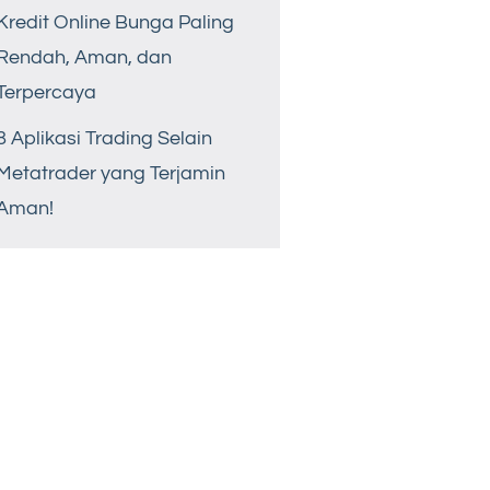
Kredit Online Bunga Paling
Rendah, Aman, dan
Terpercaya
8 Aplikasi Trading Selain
Metatrader yang Terjamin
Aman!