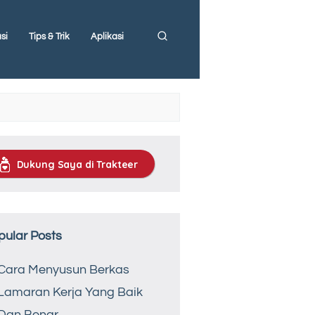
si
Tips & Trik
Aplikasi
Dukung Saya di Trakteer
pular Posts
Cara Menyusun Berkas
Lamaran Kerja Yang Baik
Dan Benar