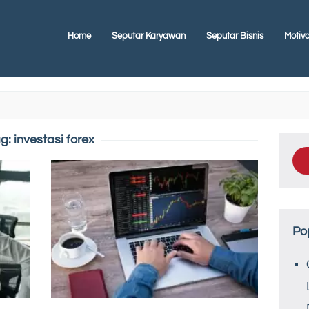
Home
Seputar Karyawan
Seputar Bisnis
Motiva
ag:
investasi forex
Po