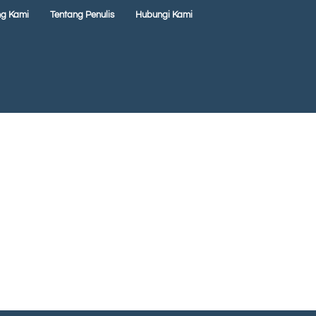
ng Kami
Tentang Penulis
Hubungi Kami