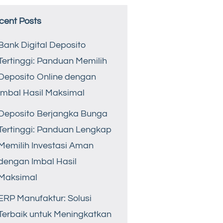
cent Posts
Bank Digital Deposito
Tertinggi: Panduan Memilih
Deposito Online dengan
Imbal Hasil Maksimal
Deposito Berjangka Bunga
Tertinggi: Panduan Lengkap
Memilih Investasi Aman
dengan Imbal Hasil
Maksimal
ERP Manufaktur: Solusi
Terbaik untuk Meningkatkan