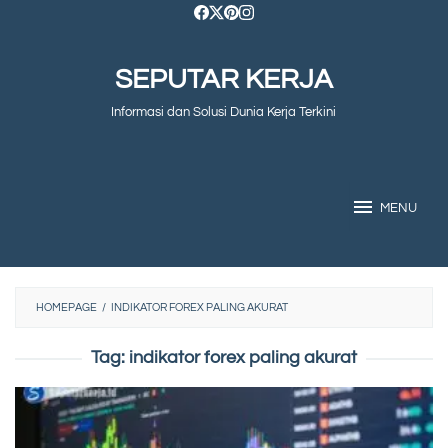
Skip
to
SEPUTAR KERJA
content
Informasi dan Solusi Dunia Kerja Terkini
MENU
HOMEPAGE
/
INDIKATOR FOREX PALING AKURAT
Tag:
indikator forex paling akurat