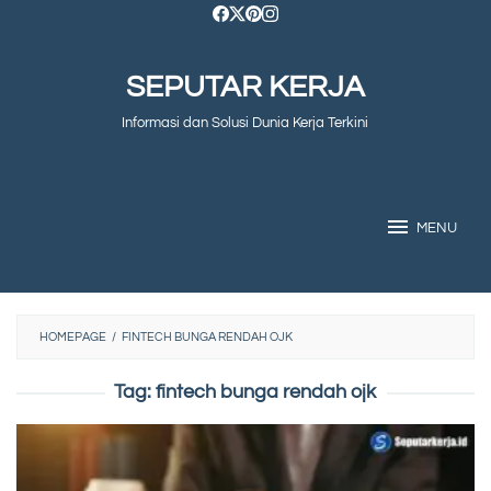
Skip
to
SEPUTAR KERJA
content
Informasi dan Solusi Dunia Kerja Terkini
MENU
HOMEPAGE
/
FINTECH BUNGA RENDAH OJK
Tag:
fintech bunga rendah ojk