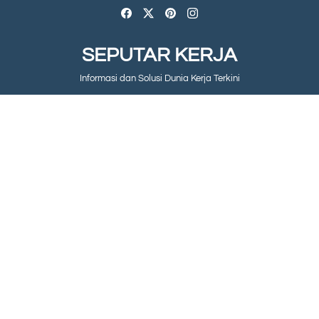
Skip
to
SEPUTAR KERJA
content
Informasi dan Solusi Dunia Kerja Terkini