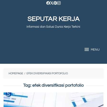
Skip
to
SEPUTAR KERJA
content
Informasi dan Solusi Dunia Kerja Terkini
MENU
HOMEPAGE
/
EFEK DIVERSIFIKASI PORTOFOLIO
Tag:
efek diversifikasi portofolio