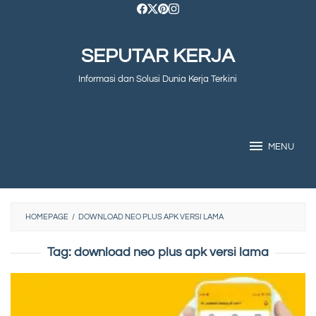
Skip
to
SEPUTAR KERJA
content
Informasi dan Solusi Dunia Kerja Terkini
MENU
HOMEPAGE
/
DOWNLOAD NEO PLUS APK VERSI LAMA
Tag:
download neo plus apk versi lama