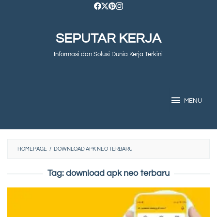
Skip
to
SEPUTAR KERJA
content
Informasi dan Solusi Dunia Kerja Terkini
MENU
HOMEPAGE
/
DOWNLOAD APK NEO TERBARU
Tag:
download apk neo terbaru