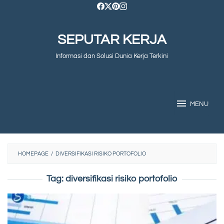
Skip
to
SEPUTAR KERJA
content
Informasi dan Solusi Dunia Kerja Terkini
MENU
HOMEPAGE
/
DIVERSIFIKASI RISIKO PORTOFOLIO
Tag:
diversifikasi risiko portofolio