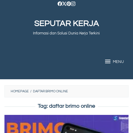
Skip
to
SEPUTAR KERJA
content
Informasi dan Solusi Dunia Kerja Terkini
MENU
HOMEPAGE
/
DAFTAR BRIMO ONLINE
Tag:
daftar brimo online