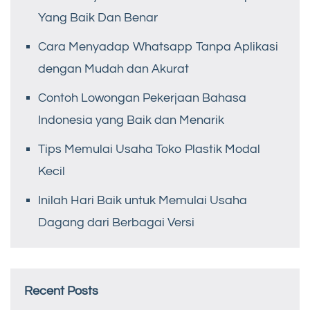
Yang Baik Dan Benar
Cara Menyadap Whatsapp Tanpa Aplikasi
dengan Mudah dan Akurat
Contoh Lowongan Pekerjaan Bahasa
Indonesia yang Baik dan Menarik
Tips Memulai Usaha Toko Plastik Modal
Kecil
Inilah Hari Baik untuk Memulai Usaha
Dagang dari Berbagai Versi
Recent Posts