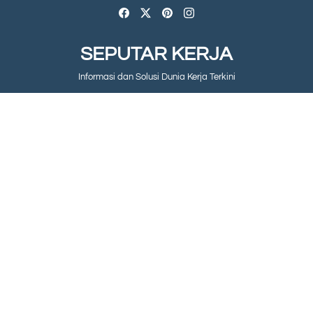
Skip
to
SEPUTAR KERJA
content
Informasi dan Solusi Dunia Kerja Terkini