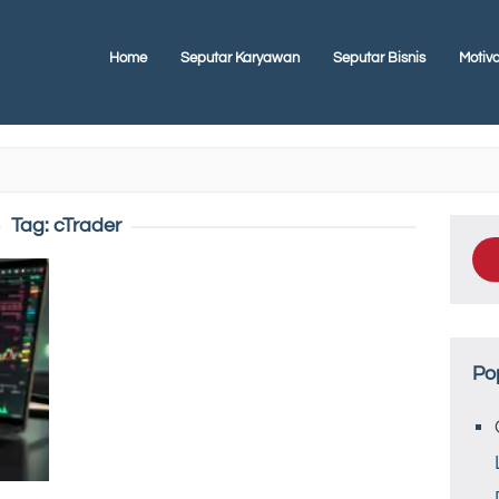
Home
Seputar Karyawan
Seputar Bisnis
Motiva
Tag:
cTrader
Po