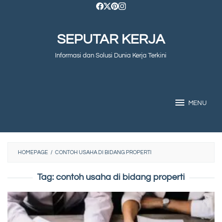
Skip
to
SEPUTAR KERJA
content
Informasi dan Solusi Dunia Kerja Terkini
MENU
HOMEPAGE
/
CONTOH USAHA DI BIDANG PROPERTI
Tag:
contoh usaha di bidang properti