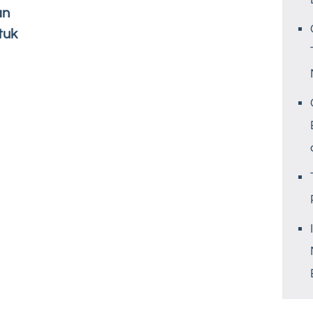
an
tuk