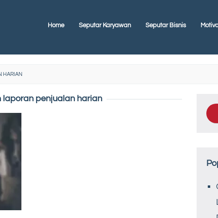
Home
Seputar Karyawan
Seputar Bisnis
Motiva
 HARIAN
 laporan penjualan harian
Po