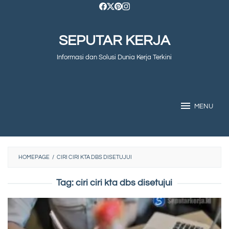
Skip
to
SEPUTAR KERJA
content
Informasi dan Solusi Dunia Kerja Terkini
MENU
HOMEPAGE
/
CIRI CIRI KTA DBS DISETUJUI
Tag:
ciri ciri kta dbs disetujui