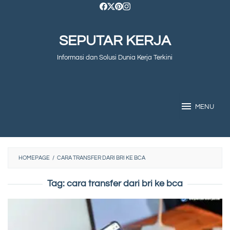
Skip
to
SEPUTAR KERJA
content
Informasi dan Solusi Dunia Kerja Terkini
MENU
HOMEPAGE
/
CARA TRANSFER DARI BRI KE BCA
Tag:
cara transfer dari bri ke bca