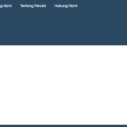
ng Kami
Tentang Penulis
Hubungi Kami