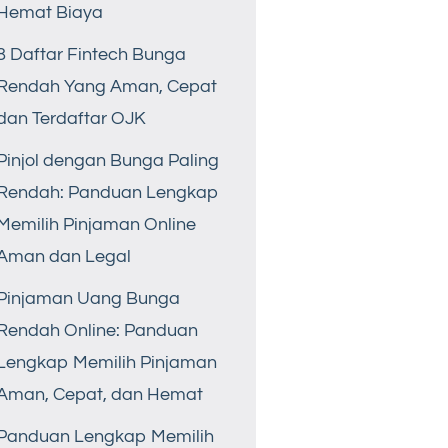
Hemat Biaya
8 Daftar Fintech Bunga
Rendah Yang Aman, Cepat
dan Terdaftar OJK
Pinjol dengan Bunga Paling
Rendah: Panduan Lengkap
Memilih Pinjaman Online
Aman dan Legal
Pinjaman Uang Bunga
Rendah Online: Panduan
Lengkap Memilih Pinjaman
Aman, Cepat, dan Hemat
Panduan Lengkap Memilih