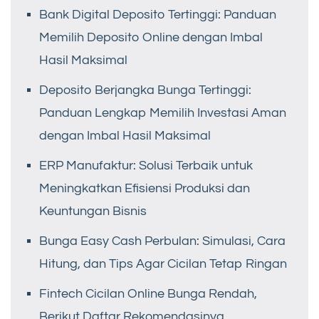
Bank Digital Deposito Tertinggi: Panduan
Memilih Deposito Online dengan Imbal
Hasil Maksimal
Deposito Berjangka Bunga Tertinggi:
Panduan Lengkap Memilih Investasi Aman
dengan Imbal Hasil Maksimal
ERP Manufaktur: Solusi Terbaik untuk
Meningkatkan Efisiensi Produksi dan
Keuntungan Bisnis
Bunga Easy Cash Perbulan: Simulasi, Cara
Hitung, dan Tips Agar Cicilan Tetap Ringan
Fintech Cicilan Online Bunga Rendah,
Berikut Daftar Rekomendasinya