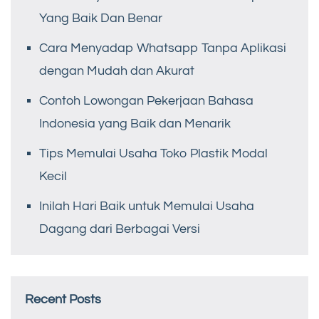
Yang Baik Dan Benar
Cara Menyadap Whatsapp Tanpa Aplikasi
dengan Mudah dan Akurat
Contoh Lowongan Pekerjaan Bahasa
Indonesia yang Baik dan Menarik
Tips Memulai Usaha Toko Plastik Modal
Kecil
Inilah Hari Baik untuk Memulai Usaha
Dagang dari Berbagai Versi
Recent Posts