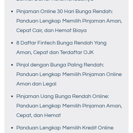
Pinjaman Online 30 Hari Bunga Rendah:
Panduan Lengkap Memilih Pinjaman Aman,
Cepat Cair, dan Hemat Biaya
8 Daftar Fintech Bunga Rendah Yang
Aman, Cepat dan Terdaftar OJK
Pinjol dengan Bunga Paling Rendah:
Panduan Lengkap Memilih Pinjaman Online
Aman dan Legal
Pinjaman Uang Bunga Rendah Online:
Panduan Lengkap Memilih Pinjaman Aman,
Cepat, dan Hemat
Panduan Lengkap Memilih Kredit Online