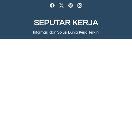
Skip
to
SEPUTAR KERJA
content
Informasi dan Solusi Dunia Kerja Terkini