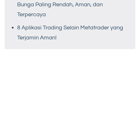
Bunga Paling Rendah, Aman, dan
Terpercaya
8 Aplikasi Trading Selain Metatrader yang
Terjamin Aman!