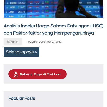
Analisis Indeks Harga Saham Gabungan (IHSG)
dan Faktor-faktor yang Mempengaruhinya
By
Admin
Posted on
December 23, 2022
Selengkapnya »
Dukung Saya di Trakteer
Popular Posts