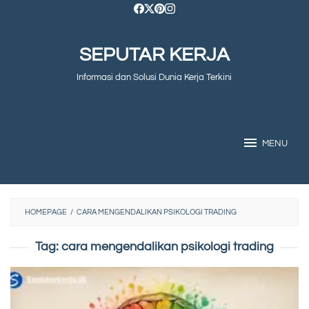
Skip
to
SEPUTAR KERJA
content
Informasi dan Solusi Dunia Kerja Terkini
MENU
HOMEPAGE
/
CARA MENGENDALIKAN PSIKOLOGI TRADING
Tag:
cara mengendalikan psikologi trading