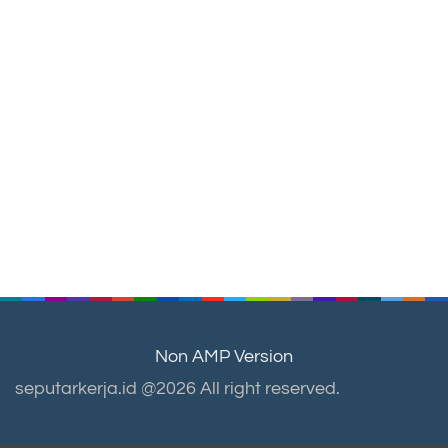
Non AMP Version
seputarkerja.id @2026 All right reserved.