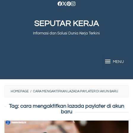
Skip
to
SEPUTAR KERJA
content
Informasi dan Solusi Dunia Kerja Terkini
MENU
HOMEPAGE
/
CARA MENGAKTIFKAN LAZADA PAYLATER DI AKUN BARU
Tag:
cara mengaktifkan lazada paylater di akun
baru