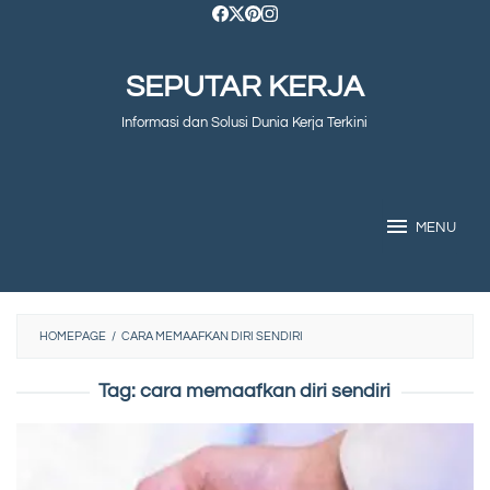
Skip
to
SEPUTAR KERJA
content
Informasi dan Solusi Dunia Kerja Terkini
MENU
HOMEPAGE
/
CARA MEMAAFKAN DIRI SENDIRI
Tag:
cara memaafkan diri sendiri