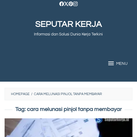
Skip
to
SEPUTAR KERJA
content
Informasi dan Solusi Dunia Kerja Terkini
MENU
HOMEPAGE
/
CARA MELUNASI PINJOL TANPA MEMBAYAR
Tag:
cara melunasi pinjol tanpa membayar