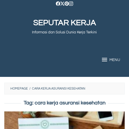
Skip
to
SEPUTAR KERJA
content
Informasi dan Solusi Dunia Kerja Terkini
MENU
HOMEPAGE
/
CARA KERJA ASURANSI KESEHATAN
Tag:
cara kerja asuransi kesehatan