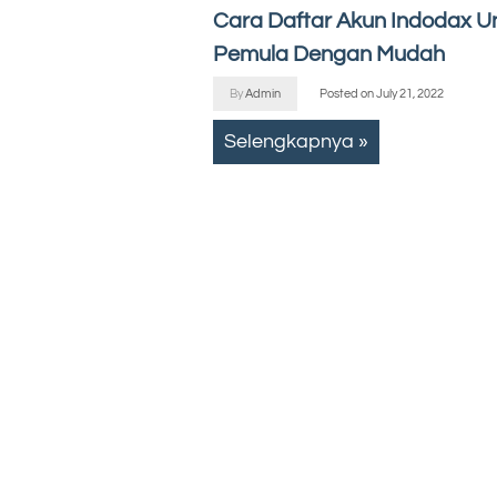
Cara Daftar Akun Indodax U
Pemula Dengan Mudah
By
Admin
Posted on
July 21, 2022
Selengkapnya »