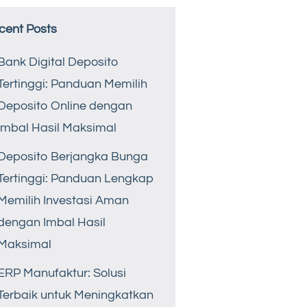
cent Posts
Bank Digital Deposito
Tertinggi: Panduan Memilih
Deposito Online dengan
Imbal Hasil Maksimal
Deposito Berjangka Bunga
Tertinggi: Panduan Lengkap
Memilih Investasi Aman
dengan Imbal Hasil
Maksimal
ERP Manufaktur: Solusi
Terbaik untuk Meningkatkan