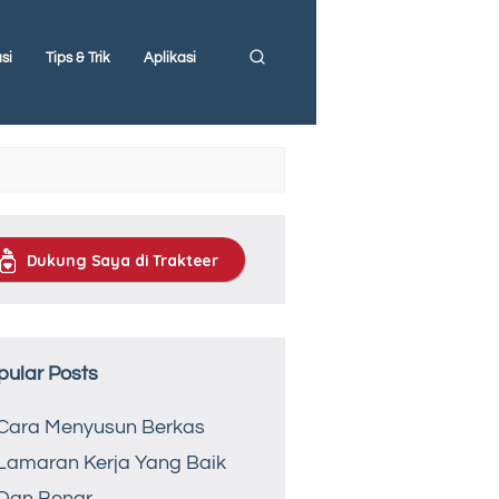
si
Tips & Trik
Aplikasi
Dukung Saya di Trakteer
pular Posts
Cara Menyusun Berkas
Lamaran Kerja Yang Baik
Dan Benar