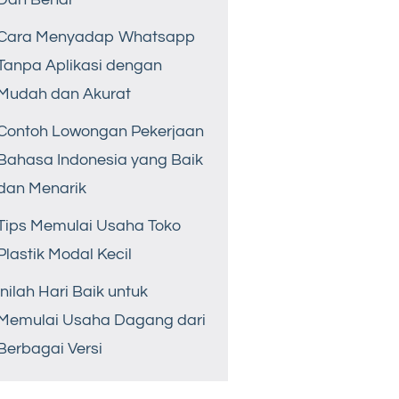
Cara Menyadap Whatsapp
Tanpa Aplikasi dengan
Mudah dan Akurat
Contoh Lowongan Pekerjaan
Bahasa Indonesia yang Baik
dan Menarik
Tips Memulai Usaha Toko
Plastik Modal Kecil
Inilah Hari Baik untuk
Memulai Usaha Dagang dari
Berbagai Versi