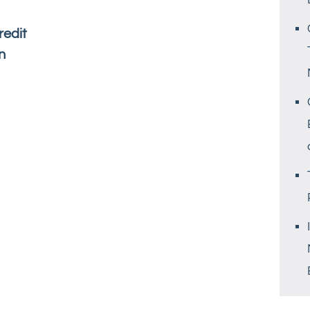
edit
n