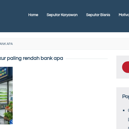
Home
Seputar Karyawan
Seputar Bisnis
Motiva
ANK APA
ur paling rendah bank apa
Po