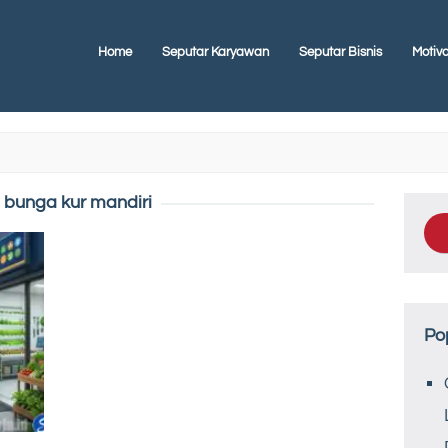
Home
Seputar Karyawan
Seputar Bisnis
Motiva
:
bunga kur mandiri
Po