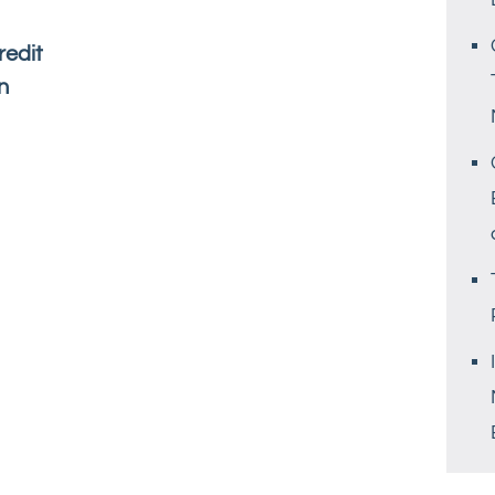
edit
n