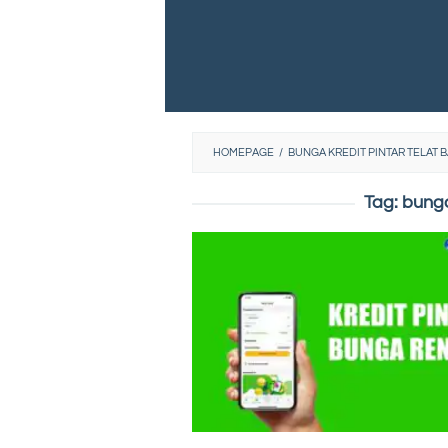
HOMEPAGE
/
BUNGA KREDIT PINTAR TELAT 
Tag:
bunga