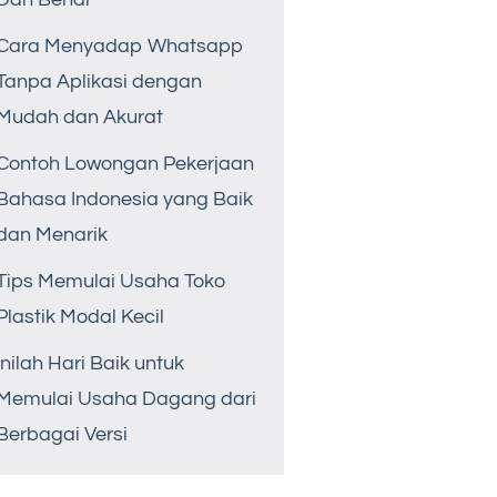
Cara Menyadap Whatsapp
Tanpa Aplikasi dengan
Mudah dan Akurat
Contoh Lowongan Pekerjaan
Bahasa Indonesia yang Baik
dan Menarik
Tips Memulai Usaha Toko
Plastik Modal Kecil
Inilah Hari Baik untuk
Memulai Usaha Dagang dari
Berbagai Versi