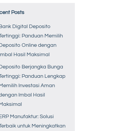
cent Posts
Bank Digital Deposito
Tertinggi: Panduan Memilih
Deposito Online dengan
Imbal Hasil Maksimal
Deposito Berjangka Bunga
Tertinggi: Panduan Lengkap
Memilih Investasi Aman
dengan Imbal Hasil
Maksimal
ERP Manufaktur: Solusi
Terbaik untuk Meningkatkan