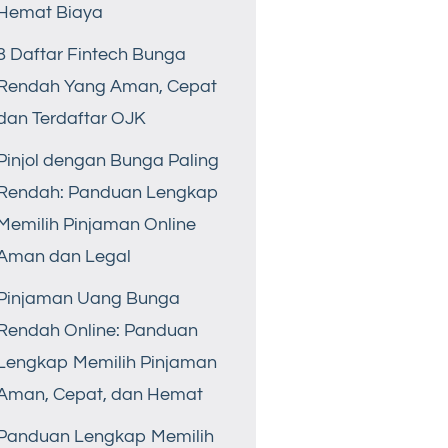
Hemat Biaya
8 Daftar Fintech Bunga
Rendah Yang Aman, Cepat
dan Terdaftar OJK
Pinjol dengan Bunga Paling
Rendah: Panduan Lengkap
Memilih Pinjaman Online
Aman dan Legal
Pinjaman Uang Bunga
Rendah Online: Panduan
Lengkap Memilih Pinjaman
Aman, Cepat, dan Hemat
Panduan Lengkap Memilih