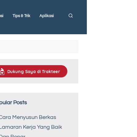
si
Tips & Trik
Aplikasi
Dukung Saya di Trakteer
pular Posts
Cara Menyusun Berkas
Lamaran Kerja Yang Baik
Dan Benar