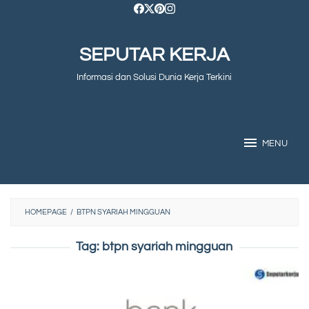
Skip
to
SEPUTAR KERJA
content
Informasi dan Solusi Dunia Kerja Terkini
MENU
HOMEPAGE
/
BTPN SYARIAH MINGGUAN
Tag:
btpn syariah mingguan