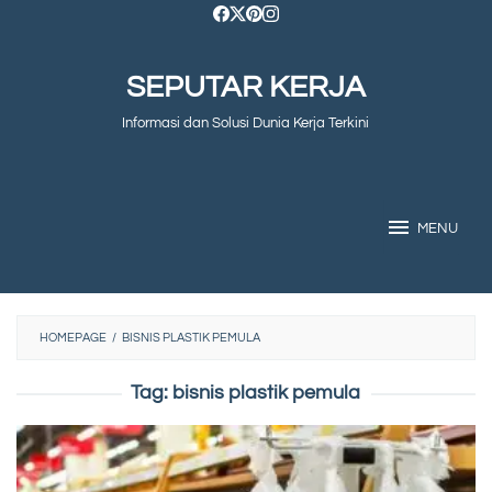
Skip
to
SEPUTAR KERJA
content
Informasi dan Solusi Dunia Kerja Terkini
MENU
HOMEPAGE
/
BISNIS PLASTIK PEMULA
Tag:
bisnis plastik pemula