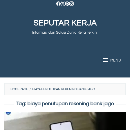
Skip
to
SEPUTAR KERJA
content
Informasi dan Solusi Dunia Kerja Terkini
MENU
HOMEPAGE
/
BIAYA PENUTUPAN REKENING BANK JAGO
Tag:
biaya penutupan rekening bank jago