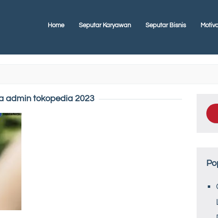
Home
Seputar Karyawan
Seputar Bisnis
Motiva
a admin tokopedia 2023
Po