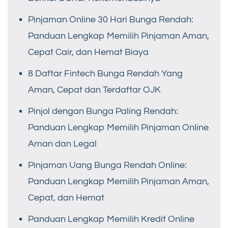
Pinjaman Online 30 Hari Bunga Rendah:
Panduan Lengkap Memilih Pinjaman Aman,
Cepat Cair, dan Hemat Biaya
8 Daftar Fintech Bunga Rendah Yang
Aman, Cepat dan Terdaftar OJK
Pinjol dengan Bunga Paling Rendah:
Panduan Lengkap Memilih Pinjaman Online
Aman dan Legal
Pinjaman Uang Bunga Rendah Online:
Panduan Lengkap Memilih Pinjaman Aman,
Cepat, dan Hemat
Panduan Lengkap Memilih Kredit Online