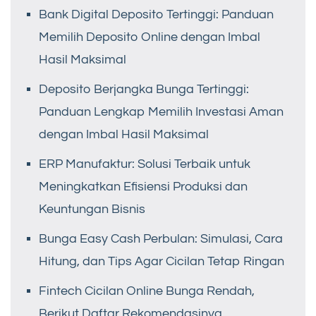
Bank Digital Deposito Tertinggi: Panduan
Memilih Deposito Online dengan Imbal
Hasil Maksimal
Deposito Berjangka Bunga Tertinggi:
Panduan Lengkap Memilih Investasi Aman
dengan Imbal Hasil Maksimal
ERP Manufaktur: Solusi Terbaik untuk
Meningkatkan Efisiensi Produksi dan
Keuntungan Bisnis
Bunga Easy Cash Perbulan: Simulasi, Cara
Hitung, dan Tips Agar Cicilan Tetap Ringan
Fintech Cicilan Online Bunga Rendah,
Berikut Daftar Rekomendasinya