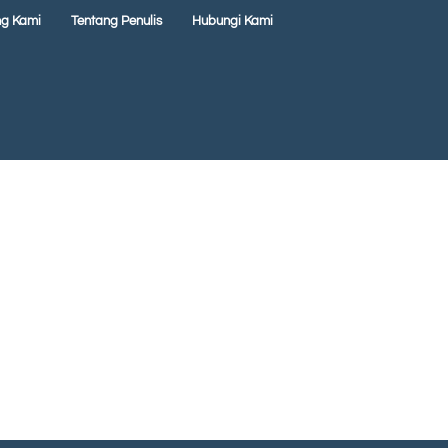
ng Kami
Tentang Penulis
Hubungi Kami