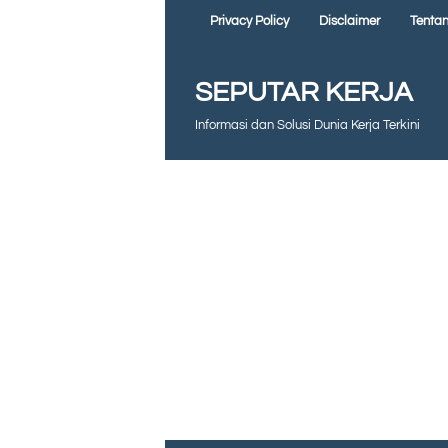
Skip
Privacy Policy
Disclaimer
Tenta
to
content
SEPUTAR KERJA
Informasi dan Solusi Dunia Kerja Terkini