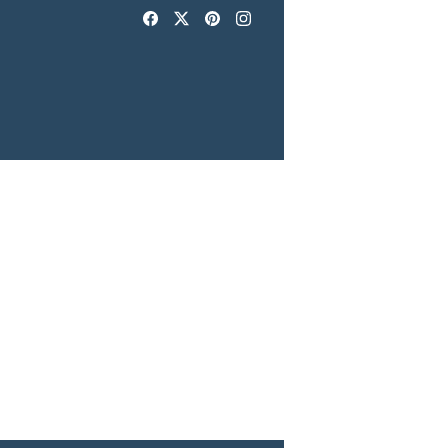
close