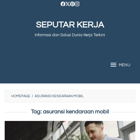
Skip
to
SEPUTAR KERJA
content
Informasi dan Solusi Dunia Kerja Terkini
MENU
HOMEPAGE
/
ASURANSI KENDARAAN MOBIL
Tag:
asuransi kendaraan mobil