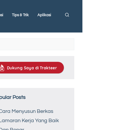
si
Tips & Trik
Aplikasi
Dukung Saya di Trakteer
pular Posts
Cara Menyusun Berkas
Lamaran Kerja Yang Baik
Dan Benar