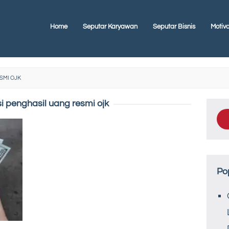
Home
Seputar Karyawan
Seputar Bisnis
Motiva
SMI OJK
si penghasil uang resmi ojk
Po