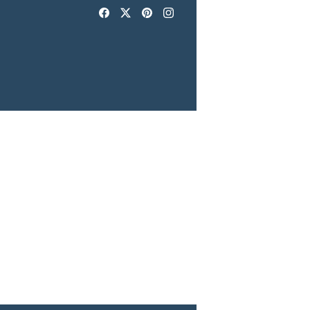
close