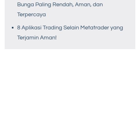
Bunga Paling Rendah, Aman, dan
Terpercaya
8 Aplikasi Trading Selain Metatrader yang
Terjamin Aman!