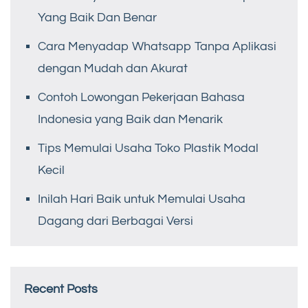
Yang Baik Dan Benar
Cara Menyadap Whatsapp Tanpa Aplikasi
dengan Mudah dan Akurat
Contoh Lowongan Pekerjaan Bahasa
Indonesia yang Baik dan Menarik
Tips Memulai Usaha Toko Plastik Modal
Kecil
Inilah Hari Baik untuk Memulai Usaha
Dagang dari Berbagai Versi
Recent Posts