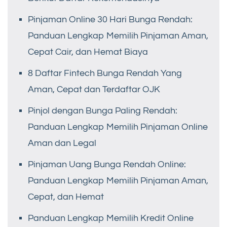
Pinjaman Online 30 Hari Bunga Rendah:
Panduan Lengkap Memilih Pinjaman Aman,
Cepat Cair, dan Hemat Biaya
8 Daftar Fintech Bunga Rendah Yang
Aman, Cepat dan Terdaftar OJK
Pinjol dengan Bunga Paling Rendah:
Panduan Lengkap Memilih Pinjaman Online
Aman dan Legal
Pinjaman Uang Bunga Rendah Online:
Panduan Lengkap Memilih Pinjaman Aman,
Cepat, dan Hemat
Panduan Lengkap Memilih Kredit Online