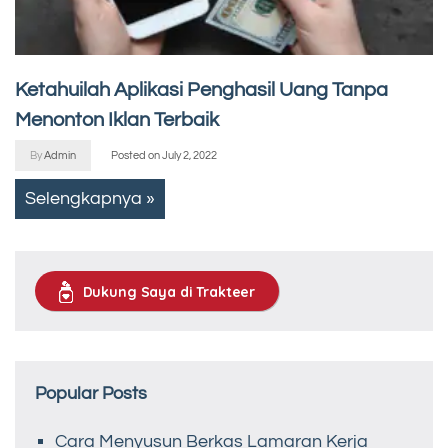
Ketahuilah Aplikasi Penghasil Uang Tanpa
Menonton Iklan Terbaik
By
Admin
Posted on
July 2, 2022
Selengkapnya »
Dukung Saya di Trakteer
Popular Posts
Cara Menyusun Berkas Lamaran Kerja