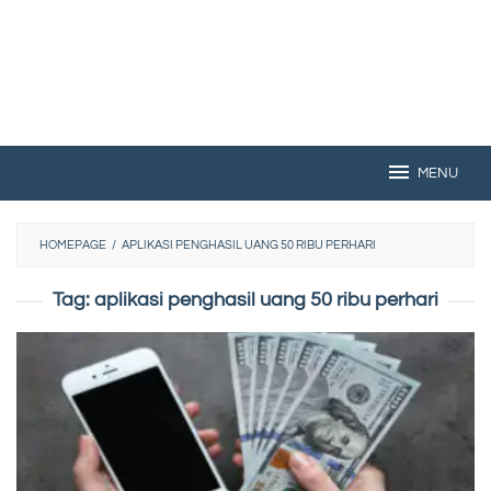
MENU
HOMEPAGE
/
APLIKASI PENGHASIL UANG 50 RIBU PERHARI
Tag:
aplikasi penghasil uang 50 ribu perhari