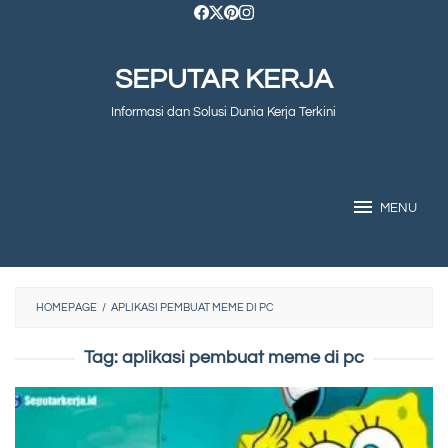
Skip
to
SEPUTAR KERJA
content
Informasi dan Solusi Dunia Kerja Terkini
MENU
HOMEPAGE
/
APLIKASI PEMBUAT MEME DI PC
Tag:
aplikasi pembuat meme di pc