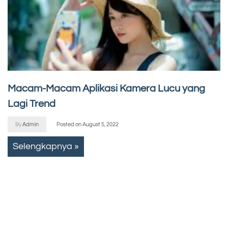
Macam-Macam Aplikasi Kamera Lucu yang
Lagi Trend
By
Admin
Posted on
August 5, 2022
Selengkapnya »